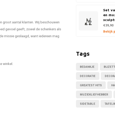
Set va
en mu
sculpt
en groot aantal klanten. Wij beschouwen
€39,90
ed gevoel geeft, zowel de schenkers als
Bekijk 
s de missie geslaagd, want iedereen mag
Tags
ze winkel.
BEDANKJE
BIJZET
DECORATIE
DECOR
GREATEST HITS
HA
MUZIEKLIEFHEBBER
SIDETABLE
TAFEL