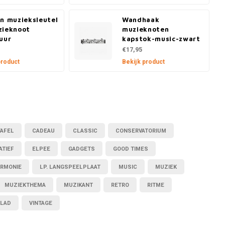
n muzieksleutel
Wandhaak
zieknoot
muzieknoten
uur
kapstok-music-zwart
€17,95
product
Bekijk product
TAFEL
CADEAU
CLASSIC
CONSERVATORIUM
ATIEF
ELPEE
GADGETS
GOOD TIMES
RMONIE
LP. LANGSPEELPLAAT
MUSIC
MUZIEK
MUZIEKTHEMA
MUZIKANT
RETRO
RITME
BLAD
VINTAGE