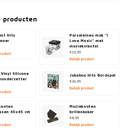
e producten
st Hits
Porseleinen mok “I
pener
Love Music” met
muzieksleutel
€23,95
product
Bekijk product
 Vinyl Silicone
Jukebox Hits Bordspel
nonderzetter
€26,95
Bekijk product
product
knoten
Muzieknoten
ussen 45x45 cm
brillenkoker
€8,95
product
Bekijk product