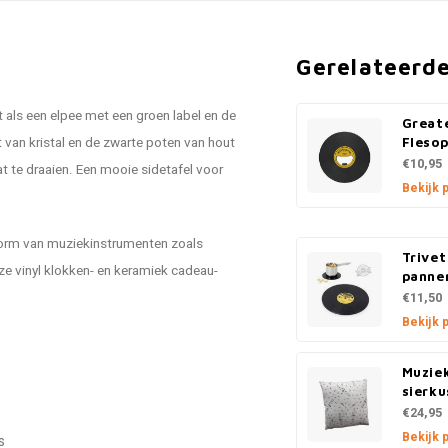
Gerelateerd
t als een elpee met een groen label en de
Greate
 van kristal en de zwarte poten van hout
Fleso
€10,95
 te draaien. Een mooie sidetafel voor
Bekijk 
 vorm van muziekinstrumenten zoals
Trivet
e vinyl klokken- en keramiek cadeau-
panne
€11,50
Bekijk 
Muzie
sierk
€24,95
Bekijk 
s