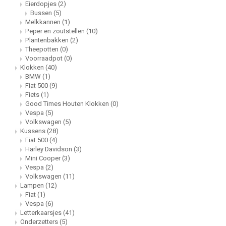
Eierdopjes
(2)
Lampen
Speelgoed
Bentley
Theep
25 x 5
Formu
Bussen
(5)
Melkkannen
(1)
Letterkaarsjes
BMW
Voorr
27 x 9
Harle
Peper en zoutstellen
(10)
Plantenbakken
(2)
Theepotten
(0)
Onderzetters
Borgward
30x20
Kawas
Voorraadpot
(0)
Klokken
(40)
BMW
(1)
Textiel
Bugatti
30 x 4
Lanci
Fiat 500
(9)
Fiets
(1)
Good Times Houten Klokken
(0)
Wanddecoratie
Buick
31,8x1
Merc
Vespa
(5)
Volkswagen
(5)
Cadillac
40 x 6
Mini 
Kussens
(28)
Fiat 500
(4)
Harley Davidson
(3)
Chevrolet
Morri
Mini Cooper
(3)
Vespa
(2)
Volkswagen
(11)
Citroën
Pagan
Lampen
(12)
Fiat
(1)
Vespa
(6)
Corvette
Variat
Letterkaarsjes
(41)
Onderzetters
(5)