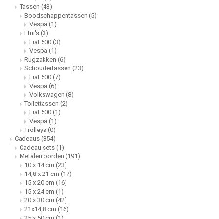
Tassen
(43)
Boodschappentassen
(5)
Volkswagen
Vespa
(1)
Etui's
(3)
Fiat 500
(3)
Volkswagen Gadgets
Vespa
(1)
Rugzakken
(6)
Schoudertassen
(23)
Fiat 500
(7)
Vespa
(6)
Volkswagen
(8)
Toilettassen
(2)
Fiat 500
(1)
Vespa
(1)
Trolleys
(0)
Cadeaus
(854)
Cadeau sets
(1)
Metalen borden
(191)
10 x 14 cm
(23)
14,8 x 21 cm
(17)
15 x 20 cm
(16)
15 x 24 cm
(1)
20 x 30 cm
(42)
21x14,8 cm
(16)
25 x 50 cm
(1)