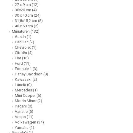
27 x 9 cm
(12)
30x20 cm
(4)
30 x 40 cm
(24)
31,8x15,2 cm
(8)
40 x 60 cm
(2)
Miniaturen
(132)
Austin
(1)
Cadillac
(2)
Chevrolet
(1)
Citroën
(4)
Fiat
(16)
Ford
(11)
Formule 1
(3)
Harley Davidson
(0)
Kawasaki
(2)
Lancia
(0)
Mercedes
(1)
Mini Cooper
(6)
Morris Minor
(2)
Pagani
(0)
Variatie
(5)
Vespa
(11)
Volkswagen
(34)
Yamaha
(1)
Paraplu's
(1)