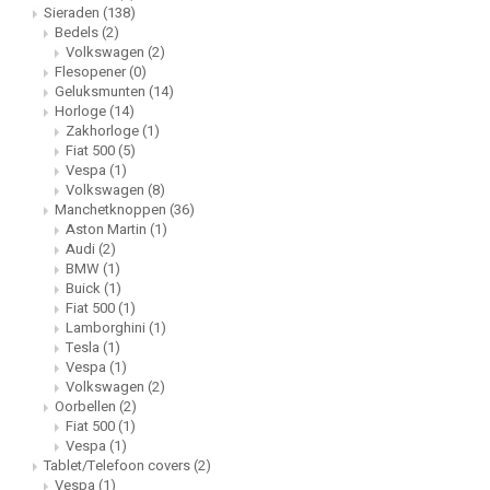
Sieraden
(138)
Bedels
(2)
Opel
Volkswagen
(2)
Flesopener
(0)
Geluksmunten
(14)
Peugeot
Horloge
(14)
Zakhorloge
(1)
Fiat 500
(5)
Porsche
Vespa
(1)
Volkswagen
(8)
Manchetknoppen
(36)
Racing Porsche
Aston Martin
(1)
Audi
(2)
Renault
BMW
(1)
Buick
(1)
Fiat 500
(1)
Rolls Royce
Lamborghini
(1)
Tesla
(1)
Vespa
(1)
Simca
Volkswagen
(2)
Oorbellen
(2)
Fiat 500
(1)
Tesla
Vespa
(1)
Tablet/Telefoon covers
(2)
Trabant
Vespa
(1)