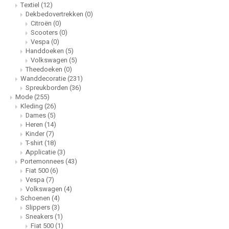
Fiat
Vesp
Textiel
(12)
Dekbedovertrekken
(0)
Citroën
(0)
Formule 1
Volks
Scooters
(0)
Vespa
(0)
Handdoeken
(5)
Ford
Yama
Volkswagen
(5)
Theedoeken
(0)
Jaguar
Wanddecoratie
(231)
Spreukborden
(36)
Mode
(255)
Lamborghini
Kleding
(26)
Dames
(5)
Heren
(14)
Lancia
Kinder
(7)
T-shirt
(18)
Applicatie
(3)
Mercedes
Portemonnees
(43)
Fiat 500
(6)
MG
Vespa
(7)
Volkswagen
(4)
Schoenen
(4)
Mini
Slippers
(3)
Sneakers
(1)
Fiat 500
(1)
Morris