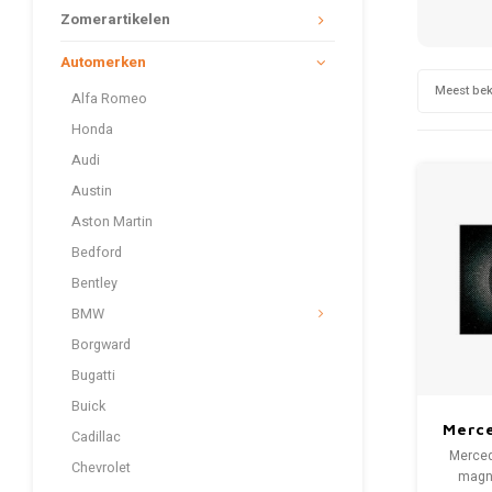
Zomerartikelen
Automerken
Meest be
Alfa Romeo
Honda
Audi
Austin
Aston Martin
Bedford
Bentley
BMW
Borgward
Bugatti
Buick
Merc
Cadillac
Bl
Merced
Chevrolet
magne