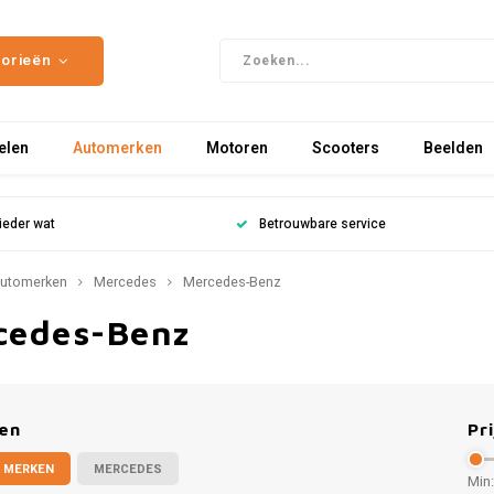
gorieën
elen
Automerken
Motoren
Scooters
Beelden
ieder wat
Betrouwbare service
utomerken
Mercedes
Mercedes-Benz
cedes-Benz
en
Pri
 MERKEN
MERCEDES
Min: