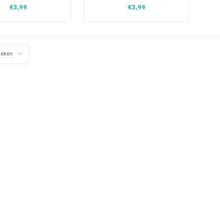
ijk vast te pakken en
makkelijk vast te pakken en
€3,99
€3,99
 op ieder magnetisch
kan zo op ieder magnetisch
rp bevestigd worden.
voorwerp bevestigd worden.
keken