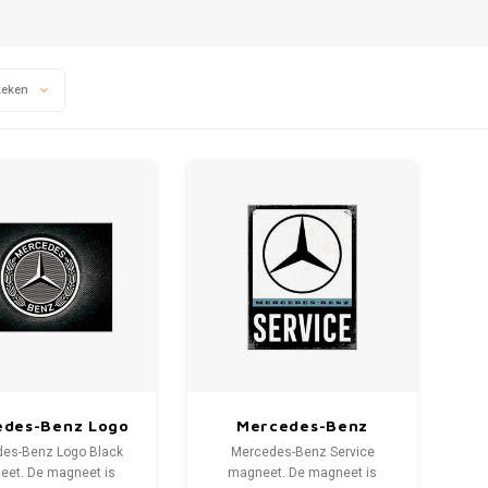
keken
edes-Benz Logo
Mercedes-Benz
ack magneet
Service magneet
es-Benz Logo Black
Mercedes-Benz Service
et. De magneet is
magneet. De magneet is