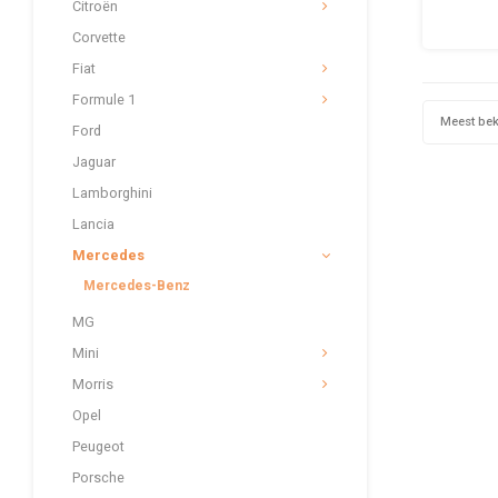
Citroën
makkel
kan zo
Corvette
voorwe
Fiat
Formule 1
Meest be
Ford
Jaguar
Lamborghini
Lancia
Mercedes
Mercedes-Benz
MG
Mini
Morris
Opel
Peugeot
Porsche