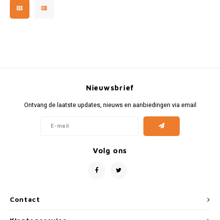
Opel
Peugeot
Porsche
Nieuwsbrief
Racing Porsche
Ontvang de laatste updates, nieuws en aanbiedingen via email
Renault
Rolls Royce
Volg ons
Simca
Tesla
Contact
Trabant