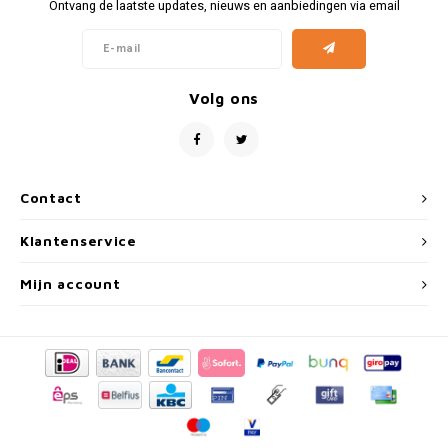
Fiat
Vesp
Ontvang de laatste updates, nieuws en aanbiedingen via email
Formule 1
Volks
Volg ons
Ford
Yama
Jaguar
Contact
Lamborghini
Klantenservice
Lancia
Mijn account
Mercedes
MG
Mini
Morris