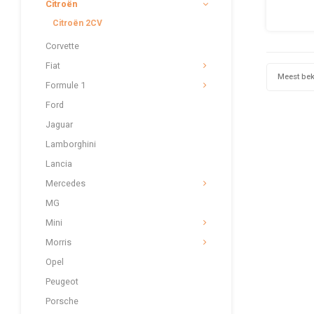
Citroën
Charl
tijd
Citroën 2CV
gebo
afbeeld
Corvette
Fiat
Meest be
Formule 1
Ford
Jaguar
Lamborghini
Lancia
Mercedes
MG
Mini
Morris
Opel
Peugeot
Porsche