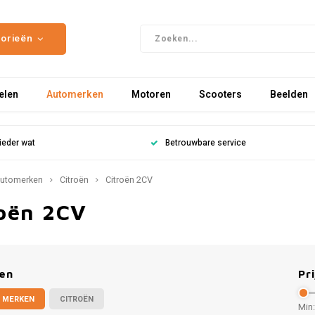
gorieën
elen
Automerken
Motoren
Scooters
Beelden
ieder wat
Betrouwbare service
utomerken
Citroën
Citroën 2CV
roën 2CV
en
Pri
 MERKEN
CITROËN
Min: