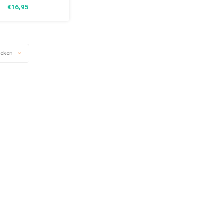
eston 20x30 cm. Een
€16,95
loze decoratie met
gen randen en de
ing is in reliëf vorm.
keken