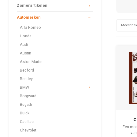
Zomerartikelen
Automerken
Meest be
Alfa Romeo
Honda
Audi
Austin
Aston Martin
Bedford
Bentley
BMW
Borgward
Bugatti
Buick
C
Cadillac
Char
Een moo
Chevrolet
bo
van