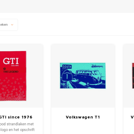
keken
TI since 1976
Volkswagen T1
V
 strandlaken -
donker- en lichtblauw
rood strandlaken met
The Legend
strandlaken
logo en het opschrift