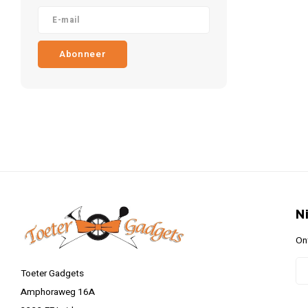
Abonneer
N
On
Toeter Gadgets
Amphoraweg 16A