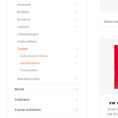
Keramiek
Klokken
Kussens
Meest be
Lampen
Letterkaarsjes
Onderzetters
Textiel
Dekbedovertrekken
Handdoeken
Theedoeken
Wanddecoratie
Mode
Cadeaus
VW G
rood
Zomerartikelen
Groot 
VW GTI-