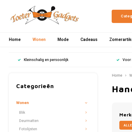
Cate
Home
Wonen
Mode
Cadeaus
Zomerartik
Kleinschalig en persoonlijk
Voor 
Home
W
Categorieën
Han
Wonen
Blik
Merk
Deurmatten
ALLE
Fotolijsten