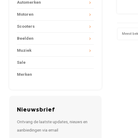
'The L
Automerken
van hoo
perfect
Motoren
of een
royale
Scooters
uit 10
Meest be
Beelden
Muziek
Sale
Merken
Nieuwsbrief
Ontvang de laatste updates, nieuws en
aanbiedingen via email