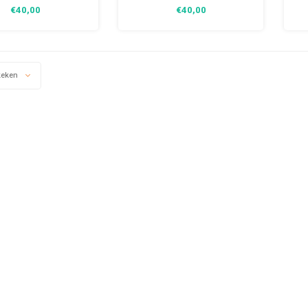
egend'. De handdoek
€40,00
€40,00
gwaardige kwaliteit is
 voor bij het zwembad
 dagje strand dag. De
 badhanddoek bestaat
0% katoen in Jaquard
keken
kwaliteit.