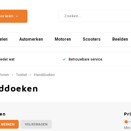
gorieën
elen
Automerken
Motoren
Scooters
Beelden
ieder wat
Betrouwbare service
onen
Textiel
Handdoeken
ddoeken
en
Pri
 MERKEN
VOLKSWAGEN
Min: