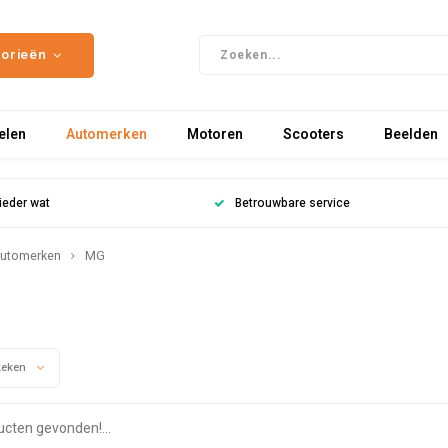
gorieën
elen
Automerken
Motoren
Scooters
Beelden
ieder wat
Betrouwbare service
utomerken
MG
keken
cten gevonden!...