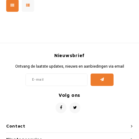
Opel
Peugeot
Porsche
Nieuwsbrief
Racing Porsche
Ontvang de laatste updates, nieuws en aanbiedingen via email
Renault
Rolls Royce
Volg ons
Simca
Tesla
Contact
Trabant