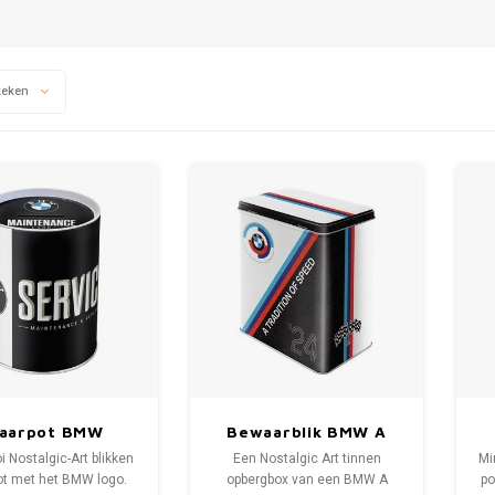
keken
aarpot BMW
Bewaarblik BMW A
Service
Tradition of Speed
 Nostalgic-Art blikken
Een Nostalgic Art tinnen
Mi
’24 L
ot met het BMW logo.
opbergbox van een BMW A
po