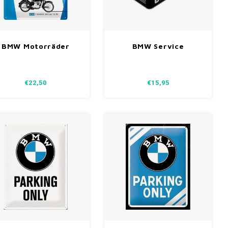
BMW Motorräder
BMW Service
hart metalen plaat
Maintenance & Repair
30x40 cm
metalen box
€22,50
€15,95