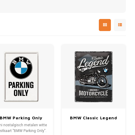
BMW Parking Only
BMW Classic Legend
White Metalen
R5 metalen plaat
ni nostalgisch metalen witte
Postcard 10x14 cm
30x40 cm
stkaart "BMW Parking Only".