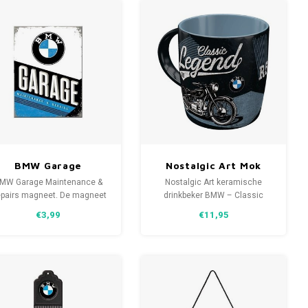
Repairs.
BMW Garage
Nostalgic Art Mok
Maintenance &
BMW – Classic Legend
MW Garage Maintenance &
Nostalgic Art keramische
Repairs magneet
pairs magneet. De magneet
drinkbeker BMW – Classic
 makkelijk vast te pakken en
Legend. Gemaakt van stevige
€3,99
€11,95
an zo op ieder magnetisch
keramische retro allround
oorwerp bevestigd worden.
motiefprint.