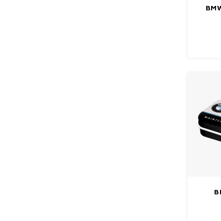
BMW
meta
B