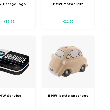
 Garage logo
BMW Motor R32
len wandplaat
metalen plaat 30x40
m
40 x 60 cm
cm
€39,95
€22,50
MW Service
BMW Isetta spaarpot
mintbox