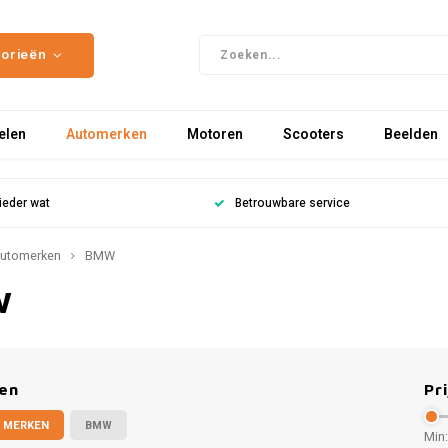
gorieën
elen
Automerken
Motoren
Scooters
Beelden
ieder wat
Betrouwbare service
utomerken
BMW
W
en
Pri
 MERKEN
BMW
Min: