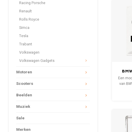
Racing Porsche
Renault
Rolls Royce
Simca
Tesla
Trabant
Volkswagen
Volkswagen Gadgets
BMW
Motoren
meta
Een moo
Scooters
van BMW
cm. Een 
Beelden
gebo
afbeeld
Muziek
Sale
Merken