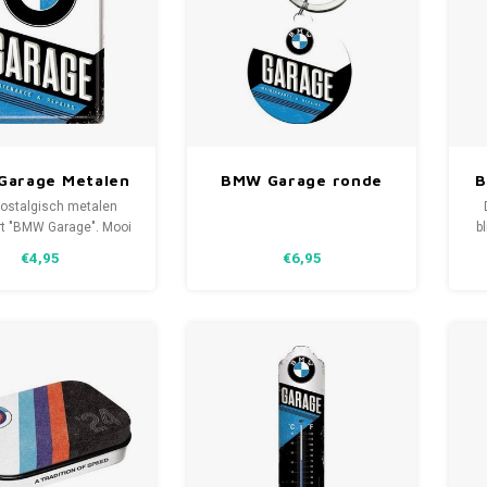
Garage Metalen
BMW Garage ronde
B
card 10x14 cm
metalen
nostalgisch metalen
sleutelhanger Ø 4 cm
rt "BMW Garage". Mooi
b
zeer hoogwaardig
€4,95
€6,95
gewerkt metalen
d
dkaart met envelop.
e
l
l