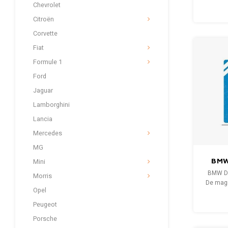
De d
Chevrolet
gereed
Citroën
vo
Corvette
Fiat
Formule 1
Ford
Jaguar
Lamborghini
Lancia
Mercedes
MG
BMW
Mini
BMW Dr
Morris
De magn
Opel
te pakk
mag
Peugeot
be
Porsche