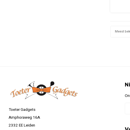
Meest be
N
On
Toeter Gadgets
Amphoraweg 16A
2332 EE Leiden
V