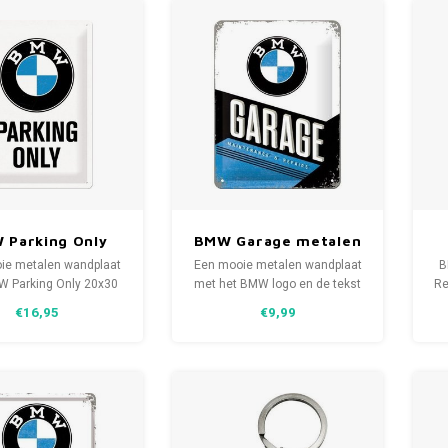
 Parking Only
BMW Garage metalen
len bord 20x30
wandbord in reliëf
ie metalen wandplaat
Een mooie metalen wandplaat
B
cm
 Parking Only 20x30
met het BMW logo en de tekst
Re
tijdloze decoratie met
Garage Maintenance & Repairs
is
€16,95
€9,99
gen randen en de
15x20 cm. Een tijdloze
k
ing is in reliëf vorm.
decoratie met gebogen randen
v
en de afbeelding is in reliëf
vorm.