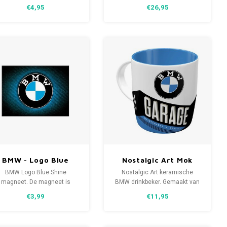
Mooi en zeer hoogwaardig
€4,95
€26,95
afgewerkt metalen
verzendkaart met envelop.
BMW - Logo Blue
Nostalgic Art Mok
Shine magneet
BMW – Garage
BMW Logo Blue Shine
Nostalgic Art keramische
magneet. De magneet is
BMW drinkbeker. Gemaakt van
akkelijk vast te pakken en
stevige keramische retro
€3,99
€11,95
an zo op ieder magnetisch
allround motiefprint. Een
oorwerp bevestigd worden.
prachtige mok met de tekst :
Garage - Maintenance &