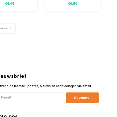
€4,95
€8,50
keken
ieuwsbrief
tvang de laatste updates, nieuws en aanbiedingen via email
Abonneer
olg ons