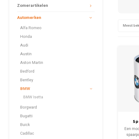
Zomerartikelen
Automerken
Meest be
Alfa Romeo
Honda
Audi
Austin
Aston Martin
Bedford
Bentley
BMW
BMW Isetta
Borgward
Bugatti
Sp
Buick
Een mooi
Cadillac
spaarp