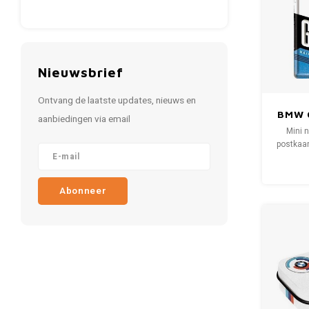
Nieuwsbrief
Ontvang de laatste updates, nieuws en
BMW 
aanbiedingen via email
Post
Mini 
postkaa
en 
af
verzen
Abonneer