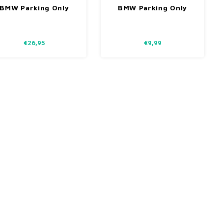
BMW Parking Only
BMW Parking Only
etalen bord 30x40
metalen bord 15x20
cm
cm
€26,95
€9,99