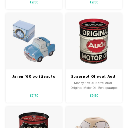
€9,50
€9,50
liefhebber. Een kwaliteitsproduct
van Nostalgic Art en geschikt
voor elk soort geld.
Jaren '60 politieauto
Spaarpot Olievat Audi
blauwe spaarpot
- Original Motor Oil
Money Box Oil Barrel Audi -
Original Motor Oil. Een spaarpot
voor de Audi liefhebber. Een
€7,70
€9,50
kwaliteitsproduct van Nostalgic
Art en geschikt voor elk soort
geld.