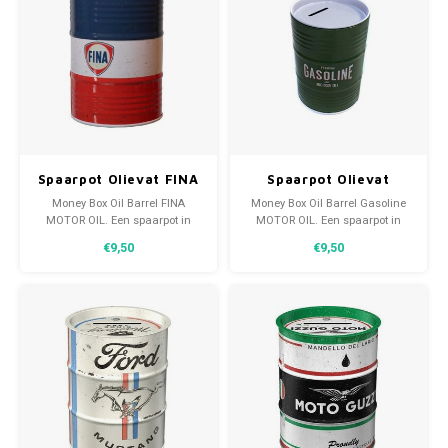
Spaarpot Olievat FINA
Spaarpot Olievat
MOTOR OIL
Gasoline MOTOR OIL
Money Box Oil Barrel FINA
Money Box Oil Barrel Gasoline
MOTOR OIL. Een spaarpot in
MOTOR OIL. Een spaarpot in
olievat uitvoering. De deksel
olievat uitvoering. De deksel
€9,50
€9,50
opent zonder gereedschap en is
opent zonder gereedschap en is
geschikt voor elk soort geld.
geschikt voor elk soort geld.