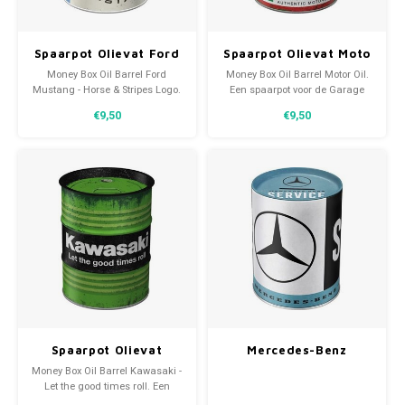
Spaarpot Olievat Ford
Spaarpot Olievat Moto
Mustang - Horse &
Guzzi Italian
Money Box Oil Barrel Ford
Money Box Oil Barrel Motor Oil.
Stripes Logo
Motorcycle Oil
Mustang - Horse & Stripes Logo.
Een spaarpot voor de Garage
Een spaarpot voor de Ford
liefhebber. Een kwaliteitsproduct
€9,50
€9,50
liefhebber. Een kwaliteitsproduct
van Nostalgic Art en geschikt
van Nostalgic Art en geschikt
voor elk soort geld.
voor elk soort geld.
Spaarpot Olievat
Mercedes-Benz
Kawasaki - Let the
Service blikken
Money Box Oil Barrel Kawasaki -
good times roll
spaarpot
Let the good times roll. Een
spaarpot voor de Kawasaki