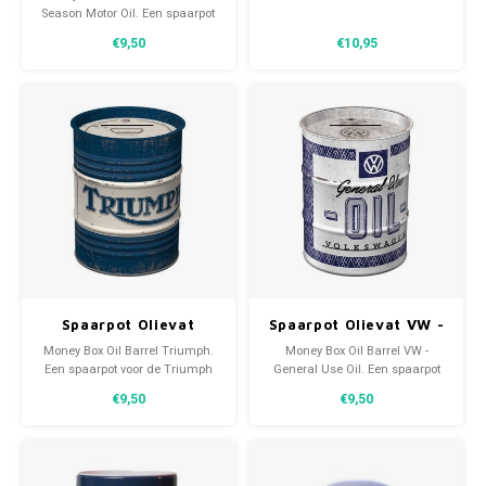
Season Motor Oil
Season Motor Oil. Een spaarpot
van Nostalgic Art voor de Fendt
€9,50
€10,95
tractor liefhebber. Sparen met
Power, elke euro telt – net
alsPK’s. Een kwaliteitsproduct
en geschikt voor elk soort geld.
Spaarpot Olievat
Spaarpot Olievat VW -
Triumph
General Use Oil
Money Box Oil Barrel Triumph.
Money Box Oil Barrel VW -
Een spaarpot voor de Triumph
General Use Oil. Een spaarpot
liefhebber. Een kwaliteitsproduct
voor de Volkswagen liefhebber.
€9,50
€9,50
van Nostalgic Art en geschikt
Een kwaliteitsproduct van
voor elk soort geld.
Nostalgic Art en geschikt voor
elk soort geld.