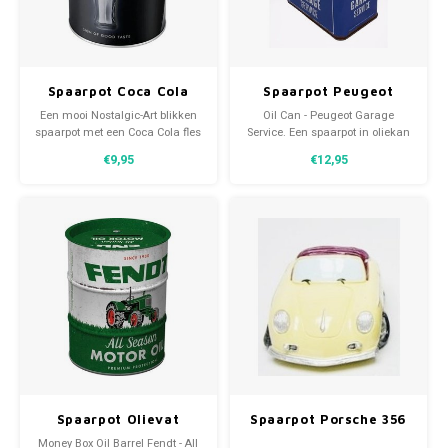
Volkswagen
Volkswagen Gadgets
Spaarpot Coca Cola
Spaarpot Peugeot
Sign Of Good Taste
oliekan – Garage
Een mooi Nostalgic-Art blikken
Oil Can - Peugeot Garage
Service
spaarpot met een Coca Cola fles
Service. Een spaarpot in oliekan
als afbeelding. Voor als mijn
uitvoering met het logo van
€9,95
€12,95
dorst naar sparen groter is dan
Peugeot en een afneembare
mijn dorst naar cola. De deksel
deksel. Geschikt voor elk soort
opent zonder gereedschap en is
geld.
geschikt voor elk soort geld.
Spaarpot Olievat
Spaarpot Porsche 356
Fendt tractor- All
creme
Money Box Oil Barrel Fendt - All