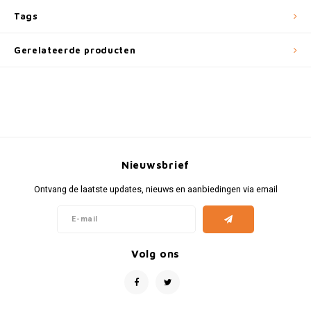
Fiat
Vesp
Tags
Formule 1
Volks
Gerelateerde producten
Ford
Yama
Jaguar
Lamborghini
Nieuwsbrief
Lancia
Ontvang de laatste updates, nieuws en aanbiedingen via email
Mercedes
MG
Volg ons
Mini
Morris