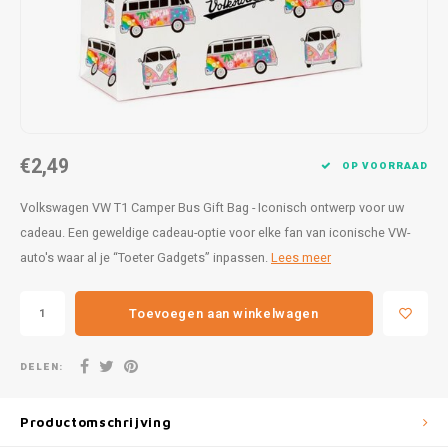
Lampen
Speelgoed
Bentley
Theep
25 x 5
Formu
Letterkaarsjes
BMW
Voorr
27 x 9
Harle
Onderzetters
Borgward
30x20
Kawas
Textiel
Bugatti
30 x 4
Lanci
€2,49
OP VOORRAAD
Wanddecoratie
Buick
Volkswagen VW T1 Camper Bus Gift Bag - Iconisch ontwerp voor uw
31,8x1
Merc
cadeau. Een geweldige cadeau-optie voor elke fan van iconische VW-
Cadillac
40 x 6
Mini 
auto's waar al je “Toeter Gadgets” inpassen.
Lees meer
Chevrolet
Morri
Toevoegen aan winkelwagen
Citroën
Pagan
DELEN:
Corvette
Variat
Productomschrijving