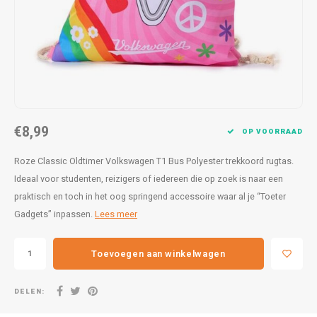
Lampen
Speelgoed
Bentley
Theep
25 x 5
Formu
Letterkaarsjes
BMW
Voorr
27 x 9
Harle
Onderzetters
Borgward
30x20
Kawas
Textiel
Bugatti
30 x 4
Lanci
€8,99
OP VOORRAAD
Wanddecoratie
Buick
31,8x1
Merc
Roze Classic Oldtimer Volkswagen T1 Bus Polyester trekkoord rugtas.
Ideaal voor studenten, reizigers of iedereen die op zoek is naar een
Cadillac
40 x 6
Mini 
praktisch en toch in het oog springend accessoire waar al je “Toeter
Gadgets” inpassen.
Lees meer
Chevrolet
Morri
Citroën
Pagan
Toevoegen aan winkelwagen
Corvette
Variat
DELEN: