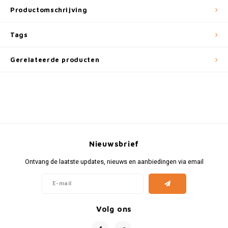
Fiat
Vesp
Productomschrijving
Formule 1
Volks
Tags
Ford
Yama
Gerelateerde producten
Jaguar
Lamborghini
Lancia
Nieuwsbrief
Mercedes
Ontvang de laatste updates, nieuws en aanbiedingen via email
MG
Mini
Volg ons
Morris