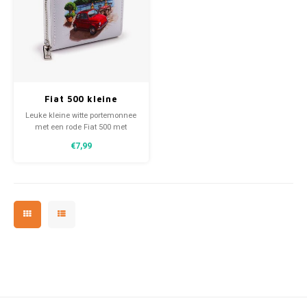
Fiat 500 kleine
portemonnee met
Leuke kleine witte portemonnee
ritssluiting
met een rode Fiat 500 met
ritssluiting. Een perfect
€7,99
ontworpen cadeautje voor
iedereen die verzot is op een
Fiat 500 en een echt
hebbedingetje voor je collectie
van het rugzakje.