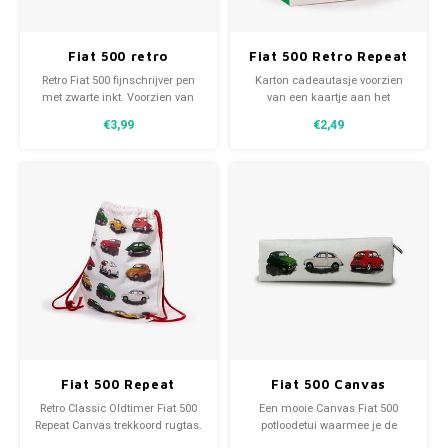
Volkswagen
Fiat 500 retro
Fiat 500 Retro Repeat
fijnschrijver pen
- Geschenktasje Large
Retro Fiat 500 fijnschrijver pen
Karton cadeautasje voorzien
Volkswagen Gadgets
siliconen top
met zwarte inkt. Voorzien van
van een kaartje aan het
officiële licenties met een
koordhandvat met het Fiat 500
€3,99
€2,49
siliconen top in de vorm van een
logo en Licentie-informatie. Het
Fiat 500. Een fraaie cadeau voor
geschenktasje large 32x26 cm
iedereen die verzot is op een
is aan beide kanten hetzelfde
Fiat 500 waarbij eigentijdse en
en bevat 6 verschillende Fiat 500
klassieke stijlen zijn
afbeeldingen.
gecombineerd.
Fiat 500 Repeat
Fiat 500 Canvas
Canvas Trekkoord
Potloodetui
Retro Classic Oldtimer Fiat 500
Een mooie Canvas Fiat 500
Rugtas
Repeat Canvas trekkoord rugtas.
potloodetui waarmee je de
Deze handige rugzak is bedrukt
mooiste pennen/potloden in je