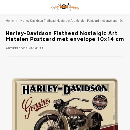
Home
Harley-Davidson Flathead Nostalgic Art Metalen Postcard met envelope 10x14 cm
Hoofdmenu / zomerartikelen
Hoofdmenu / automerken
Hoofdmenu / scooters
Hoofdmenu / cadeaus
Hoofdmenu / motoren
Hoofdmenu / beelden
Hoofdmenu / muziek
Hoofdmenu / wonen
Hoofdmenu / mode
Hoofdmenu
Hoofdmenu / 
Hoofdmenu / 
Hoofdmenu 
Hoofdmenu 
Hoofdmenu 
Hoofdmenu 
Hoofdmenu 
Hoofdmenu 
Hoofdmenu 
Hoofdmenu 
Hoofdmenu
Hoofdmenu
Hoofdmenu
Hoofdmen
Hoofdme
Hoofdm
Hoo
H
bentley / bm
bentley / bm
bentley / bm
bentley / bm
bentley / bm
bentley / b
ben
Zomerartikelen
Automerken
Scooters
Cadeaus
Motoren
Beelden
Muziek
Wonen
Mode
Taal
Harley-Davidson Flathead Nostalgic Art
formule 1 
formul
fo
peugeot 
Metalen Postcard met envelope 10x14 cm
Blik
Kleding
Cadeau sets
Picknickkleden
Alfa Romeo
Harley Davidson
Vespa
Forchino
Muzieksleutel
Spaar
Fiat 5
Fiat 5
Mokk
BMW
Fiat 5
Dame
Fiat 5
Slipp
Bedel
Vesp
10 x 1
Austi
Fiat 5
Volks
Cars 
Vinyl 
ARTIKELCODE
NA10122
Fiat
Dekbe
Spreu
Boods
Fiat 5
BMW I
Citro
Fiat 5
Nederlands
Formu
Merc
Mini 
Morri
Deurmatten
Portemonnees
Metalen borden
Zwembanden
Honda
Honda
Profisti
Yesterday's Vinyl elpees
Voorr
Volks
Valen
Beeld
Fiat 5
Harle
Heren
Vesp
Sneak
Fleso
14,8 x
Cadill
Auto 
Volks
Vesp
Hand
Etui's
Mini 
Deutsch
Fotolijsten
Schoenen
Miniaturen
Strandlaken
Audi
Kawasaki
Eierd
Fiets
Mini 
Kinde
Volks
Geluk
15 x 2
Chevr
Volks
Theed
Rugza
Vesp
Keramiek
Sieraden
Paraplu's
Austin
Yamaha
Melkk
Good 
Vesp
T-shir
Horlo
15 x 2
Citro
Volks
Schou
Volks
Klokken
Tablet/Telefoon covers
Schrijfwaren
Aston Martin
Peper 
Vesp
Volks
Applic
Manch
20 x 3
Fiat
Volks
Toilet
Kussens
Tassen
Sleutelhangers
Bedford
Plant
Volks
Oorbe
21x14
Ford
Volks
Troll