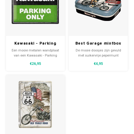
Kawasaki - Parking
Best Garage mintbox
Only Green metalen
Een mooie metalen wandplaat
De mooie doosjes zijn gevuld
wandplaat 30x40 cm
van een Kawasaki - Parking
met suikervrije pepermunt
Only Green 30x40 cm. Een
dragees en kunnen worden
€26,95
€4,95
tijdloze decoratie met gebogen
bijgevuld met snoep, pillen of
randen en de afbeelding is in
kleingeld. Ze zijn stijlvol, stoer
reliëf vorm.
en met een onweerstaanbare
inhoud.