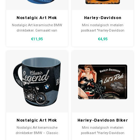
Volkswagen
Nostalgic Art Mok
Harley-Davidson
BMW – Garage
Genuine Garage
Nostalgic Art keramische BMW
Mini nostalgisch metalen
Volkswagen Gadgets
Metalen Postcard
drinkbeker. Gemaakt van
postkaart "Harley-Davidson
10x14 cm
stevige keramische retro
Genuine Garage". Mooi en zeer
€11,95
€4,95
allround motiefprint. Een
hoogwaardig afgewerkt
prachtige mok met de tekst :
metalen verzendkaart met
Garage - Maintenance &
envelop.
Repairs.
Nostalgic Art Mok
Harley-Davidson Biker
BMW – Classic Legend
Babe Let’s Ride
Nostalgic Art keramische
Mini nostalgisch metalen
Metalen Postcard
drinkbeker BMW – Classic
postkaart "Harley-Davidson
10x14 cm
Legend. Gemaakt van stevige
Biker Babe Let’s Ride". Mooi en