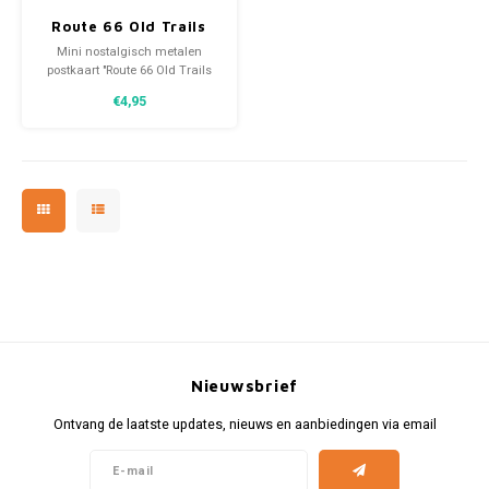
Route 66 Old Trails
Road Metalen
Mini nostalgisch metalen
Postcard 10x14 cm
postkaart "Route 66 Old Trails
Road". Mooi en zeer
€4,95
hoogwaardig afgewerkt
metalen verzendkaart met
envelop.
Nieuwsbrief
Ontvang de laatste updates, nieuws en aanbiedingen via email