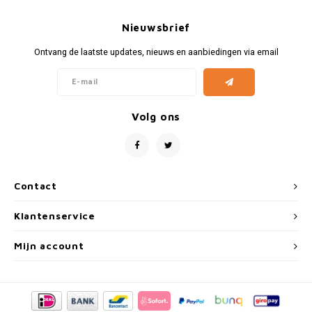
Fiat
Vesp
Nieuwsbrief
Formule 1
Volks
Ontvang de laatste updates, nieuws en aanbiedingen via email
Ford
Yama
Jaguar
Volg ons
Lamborghini
Lancia
Contact
Mercedes
Klantenservice
MG
Mijn account
Mini
Morris