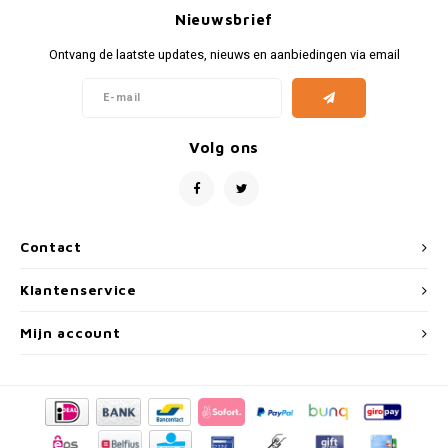
Fiat
Vesp
Nieuwsbrief
Formule 1
Volks
Ontvang de laatste updates, nieuws en aanbiedingen via email
Ford
Yama
Volg ons
Jaguar
Lamborghini
Contact
Lancia
Klantenservice
Mercedes
Mijn account
MG
Mini
Morris