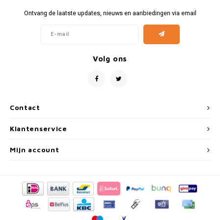
Fiat
Vesp
Ontvang de laatste updates, nieuws en aanbiedingen via email
Formule 1
Volks
Ford
Yama
Volg ons
Jaguar
Lamborghini
Contact
Lancia
Klantenservice
Mercedes
Mijn account
MG
Mini
Morris