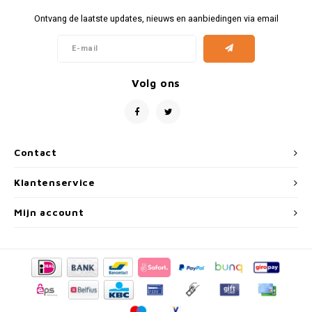
Fiat
Vesp
Ontvang de laatste updates, nieuws en aanbiedingen via email
Formule 1
Volks
Ford
Yama
Volg ons
Jaguar
Lamborghini
Contact
Lancia
Klantenservice
Mercedes
Mijn account
MG
Mini
Morris