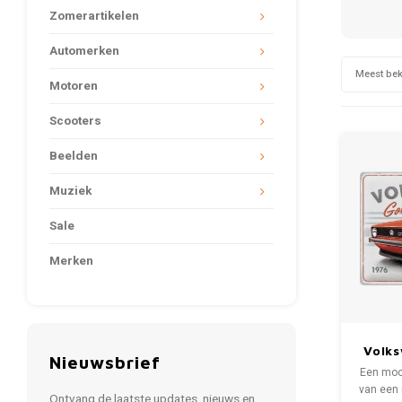
Zomerartikelen
Automerken
Meest be
Motoren
Scooters
Beelden
Muziek
Sale
Merken
Volks
Nieuwsbrief
19
Een moo
van een 
Ontvang de laatste updates, nieuws en