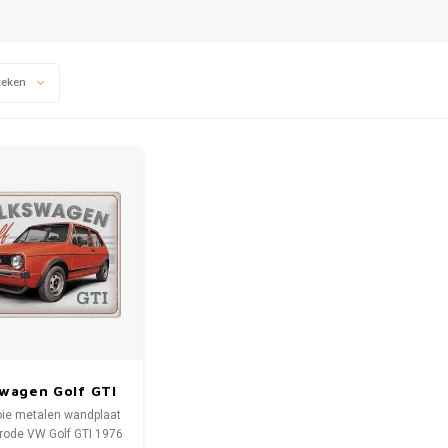
keken
wagen Golf GTI
76 wandplaat
ie metalen wandplaat
30x40 cm
rode VW Golf GTI 1976