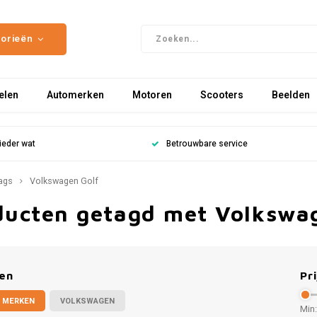
gorieën
elen
Automerken
Motoren
Scooters
Beelden
ieder wat
Betrouwbare service
ags
Volkswagen Golf
ducten getagd met Volkswa
en
Pri
 MERKEN
VOLKSWAGEN
Min: