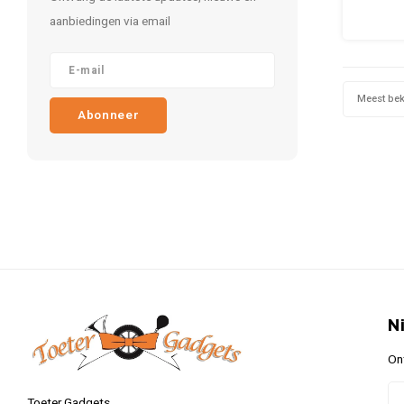
30x4
aanbiedingen via email
decorat
en de a
Meest be
Abonneer
N
On
Toeter Gadgets