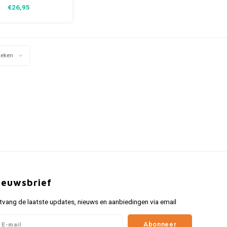
0 cm. Een tijdloze
€26,95
ie met gebogen randen
fbeelding is in reliëf
vorm.
keken
ieuwsbrief
tvang de laatste updates, nieuws en aanbiedingen via email
Abonneer