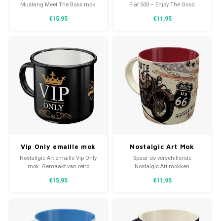
Fiat
Vesp
you
Mustang Meet The Boss mok.
Fiat 500 – Enjoy The Good
Gemaakt van retro allround
Times. Gemaakt van stevige
€15,95
€11,95
motiefprint.
keramische allround
Formule 1
Volks
motiefprint.
Ford
Yama
Jaguar
Lamborghini
Lancia
Vip Only emaille mok
Nostalgic Art Mok
Mercedes
Route 66 Bike Map
Nostaligic Art emaille Vip Only
Spaar de verschillende
mok. Gemaakt van retro
Nostalgic Art mokken
MG
allround motiefprint.
waaronder deze keramische
€15,95
€11,95
drinkbeker Route 66 Bike Map.
Gemaakt van stevige
Mini
keramische retro allround
motiefprint.
Morris