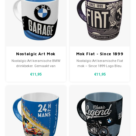
Opel
Peugeot
Porsche
Nostalgic Art Mok
Mok Fiat - Since 1899
Racing Porsche
BMW – Garage
Logo Bleu
Nostalgic Art keramische BMW
Nostalgic Art keramische Fiat
drinkbeker. Gemaakt van
mok – Since 1899 Logo Bleu.
stevige keramische retro
Gemaakt van stevige
Renault
€11,95
€11,95
allround motiefprint. Een
keramische allround
prachtige mok met de tekst :
motiefprint.
Garage - Maintenance &
Rolls Royce
Repairs.
Simca
Tesla
Trabant