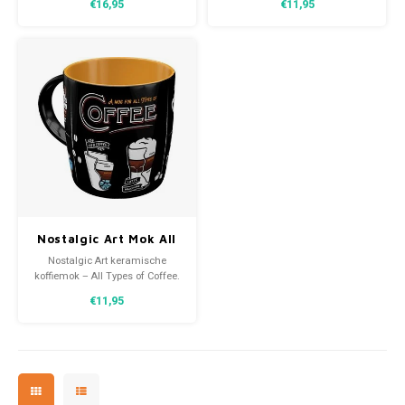
€16,95
€11,95
stevige keramische retro
allround motiefprint.
Nostalgic Art Mok All
Types of Coffee
Nostalgic Art keramische
koffiemok – All Types of Coffee.
Gemaakt van stevige
€11,95
keramische allround
motiefprint.