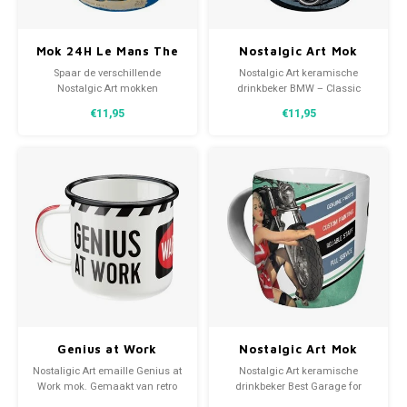
Volkswagen
Mok 24H Le Mans The
Nostalgic Art Mok
Race of Legends
BMW – Classic Legend
Spaar de verschillende
Nostalgic Art keramische
Volkswagen Gadgets
Nostalgic Art mokken
drinkbeker BMW – Classic
waaronder deze keramische
Legend. Gemaakt van stevige
€11,95
€11,95
drinkbeker 24H Le Mans The
keramische retro allround
Race of Legends. Gemaakt van
motiefprint.
stevige keramische retro
allround motiefprint.
Genius at Work
Nostalgic Art Mok
emaille mok
Best Garage for
Nostaligic Art emaille Genius at
Nostalgic Art keramische
Motorcycles
Work mok. Gemaakt van retro
drinkbeker Best Garage for
allround motiefprint.
Motorcycles. Gemaakt van