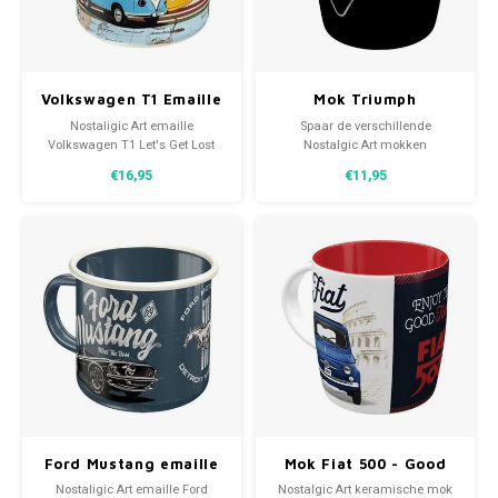
Lampen
Speelgoed
Bentley
Theep
25 x 5
Formu
Letterkaarsjes
BMW
Voorr
27 x 9
Harle
Volkswagen T1 Emaille
Mok Triumph
Mok - Bulli Let's Get
Legendary
Onderzetters
Borgward
30x20
Kawas
Nostaligic Art emaille
Spaar de verschillende
Lost
Motorcycles since 1885
Volkswagen T1 Let's Get Lost
Nostalgic Art mokken
mok. Gemaakt van retro
waaronder deze keramische
€16,95
€11,95
Textiel
Bugatti
30 x 4
Lanci
allround motiefprint.
drinkbeker Triumph Legendary
Motorcycles since 1885.
Gemaakt van stevige
Wanddecoratie
Buick
31,8x1
Merc
keramische retro allround
motiefprint.
Cadillac
40 x 6
Mini 
Chevrolet
Morri
Citroën
Pagan
Corvette
Variat
Ford Mustang emaille
Mok Fiat 500 - Good
mok Meet The Boss
things are ahead of
Nostaligic Art emaille Ford
Nostalgic Art keramische mok