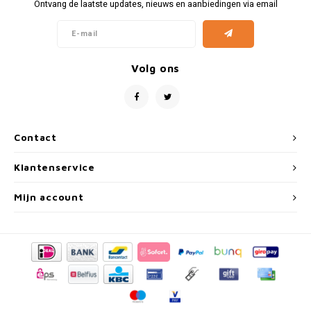
Fiat
Vesp
Ontvang de laatste updates, nieuws en aanbiedingen via email
Formule 1
Volks
Volg ons
Ford
Yama
Jaguar
Contact
Lamborghini
Klantenservice
Lancia
Mijn account
Mercedes
MG
Mini
Morris