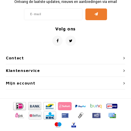
Fiat
Vesp
Ontvang de laatste updates, nieuws en aanbiedingen via email
Formule 1
Volks
Volg ons
Ford
Yama
Jaguar
Contact
Lamborghini
Klantenservice
Lancia
Mijn account
Mercedes
MG
Mini
Morris