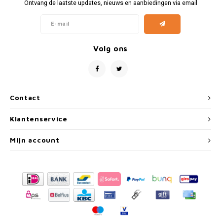
Fiat
Vesp
Ontvang de laatste updates, nieuws en aanbiedingen via email
Formule 1
Volks
Volg ons
Ford
Yama
Jaguar
Contact
Lamborghini
Klantenservice
Lancia
Mijn account
Mercedes
MG
Mini
Morris