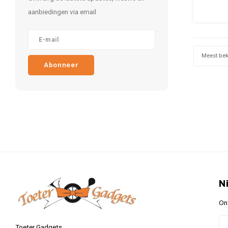
ouderwe
aanbiedingen via email
Een han
makkelij
een f
door
Meest be
Abonneer
N
On
Toeter Gadgets