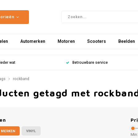
gorieën
elen
Automerken
Motoren
Scooters
Beelden
ieder wat
Betrouwbare service
ags
rockband
ducten getagd met rockban
en
Pri
 MERKEN
VINYL
Min: