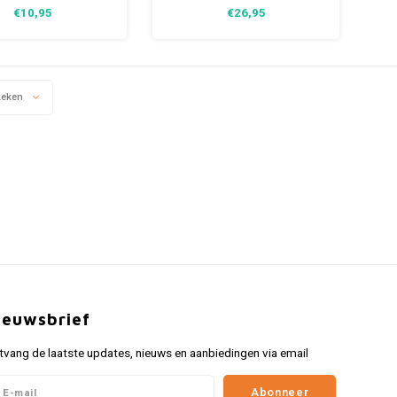
tse 45 toeren plaat.
muziekliefhebbers. Breng
€10,95
€26,95
dige flesopener die je
plezier en muzikale vibes naar
k meedraagt. Hij heeft
je spelavonden met de
ijn formaat met zijn
Jukebox Hits bordspel.
snede van 10 cm.
keken
ieuwsbrief
tvang de laatste updates, nieuws en aanbiedingen via email
Abonneer