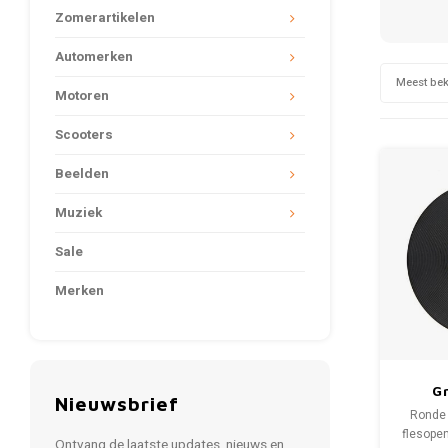
Zomerartikelen
Automerken
Meest be
Motoren
Scooters
Beelden
Muziek
Sale
Merken
G
Nieuwsbrief
Ronde 
flesopen
Ontvang de laatste updates, nieuws en