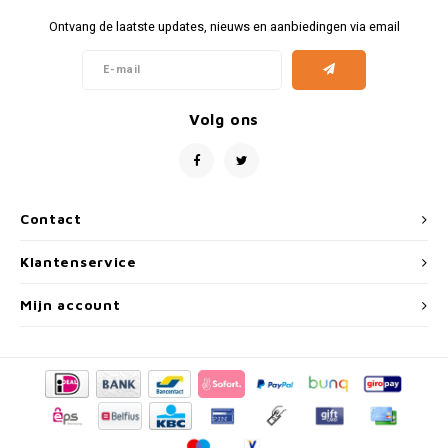
Fiat
Vesp
Ontvang de laatste updates, nieuws en aanbiedingen via email
Formule 1
Volks
Ford
Yama
Volg ons
Jaguar
Lamborghini
Contact
Lancia
Klantenservice
Mercedes
Mijn account
MG
Mini
Morris