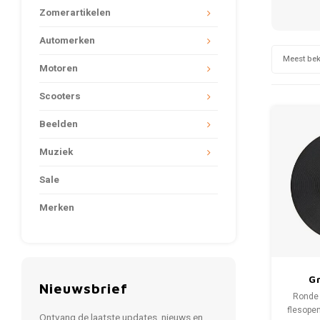
Zomerartikelen
Automerken
Meest be
Motoren
Scooters
Beelden
Muziek
Sale
Merken
G
Nieuwsbrief
Ronde 
flesopen
Ontvang de laatste updates, nieuws en