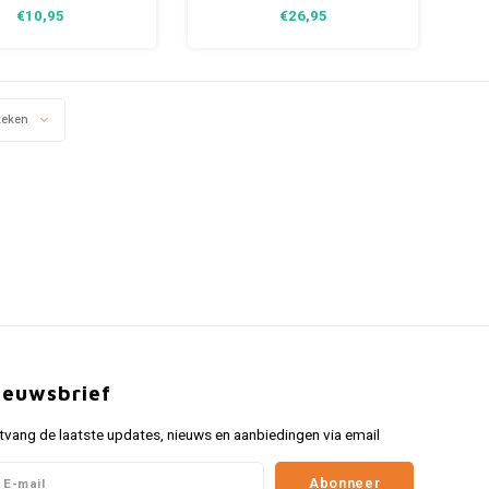
tse 45 toeren plaat.
muziekliefhebbers. Breng
€10,95
€26,95
dige flesopener die je
plezier en muzikale vibes naar
k meedraagt. Hij heeft
je spelavonden met de
ijn formaat met zijn
Jukebox Hits bordspel.
snede van 10 cm.
keken
ieuwsbrief
tvang de laatste updates, nieuws en aanbiedingen via email
Abonneer