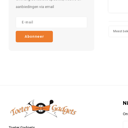
ouderwe
aanbiedingen via email
Een han
makkelij
een f
door
Meest be
Abonneer
N
On
Toeter Gadgets