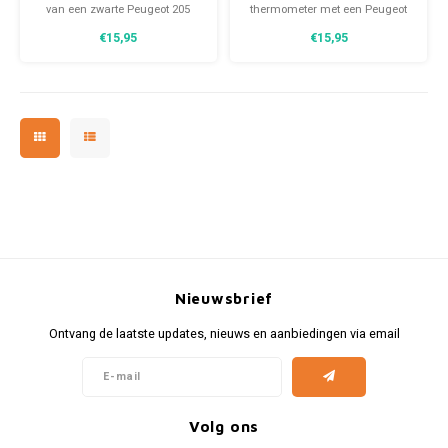
Fiat
Vesp
cm
van een zwarte Peugeot 205
thermometer met een Peugeot
Turbo 16 20x30 cm. Een tijdloze
403 is gemaakt van extra sterk
€15,95
€15,95
decoratie met gebogen randen
gebogen metaal met een
Formule 1
Volks
en de afbeelding is in reliëf
beschermende laklaag. De
vorm.
afbeelding is een garage met
een Peugeot 403.
Ford
Yama
Jaguar
Lamborghini
Lancia
Nieuwsbrief
Mercedes
Ontvang de laatste updates, nieuws en aanbiedingen via email
MG
Mini
Volg ons
Morris