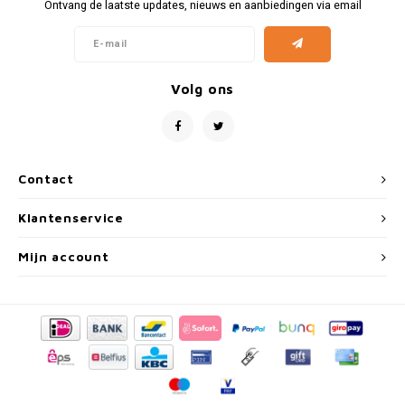
Fiat
Vesp
Ontvang de laatste updates, nieuws en aanbiedingen via email
Formule 1
Volks
Volg ons
Ford
Yama
Jaguar
Contact
Lamborghini
Klantenservice
Lancia
Mijn account
Mercedes
MG
Mini
Morris