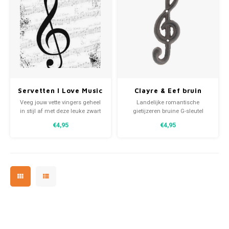
Opel
Peugeot
Porsche
Servetten I Love Music
Clayre & Eef bruin
Racing Porsche
zwart met
ijzeren muzieksleutel
Veeg jouw vette vingers geheel
Landelijke romantische
muzieksleutel 33x33
wandhaak 6x5x17cm
in stijl af met deze leuke zwart
gietijzeren bruine G-sleutel
cm
met witte I Love Music
wandhaak kapstok van Clayre &
Renault
€4,95
€4,95
muziekservetten 33x33 cm
Eef 6x5x17cm
Rolls Royce
Simca
Tesla
Trabant