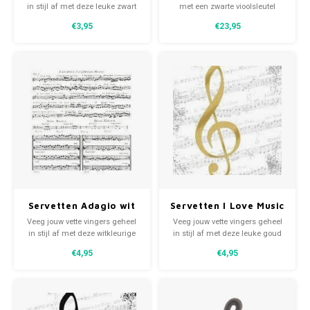
Fiat
Vesp
muzieksleutel 25x25
muzieksleutel
in stijl af met deze leuke zwart
met een zwarte vioolsleutel
cm
met witte I Love Music
350ml in rechthoekige
€3,95
€23,95
muziekservetten 25x25 cm
verpakking
Formule 1
Volks
Ford
Yama
Jaguar
Lamborghini
Lancia
Servetten Adagio wit
Servetten I Love Music
Mercedes
met zwarte
Gold met
Veeg jouw vette vingers geheel
Veeg jouw vette vingers geheel
muzieknoten 33x33 cm
muzieksleutel 33x33
in stijl af met deze witkleurige
in stijl af met deze leuke goud
MG
cm
Adagio muziekservetten 33x33
met wit kleurige I Love Music
€4,95
€4,95
cm
muziekservetten 33x33 cm
Mini
Morris