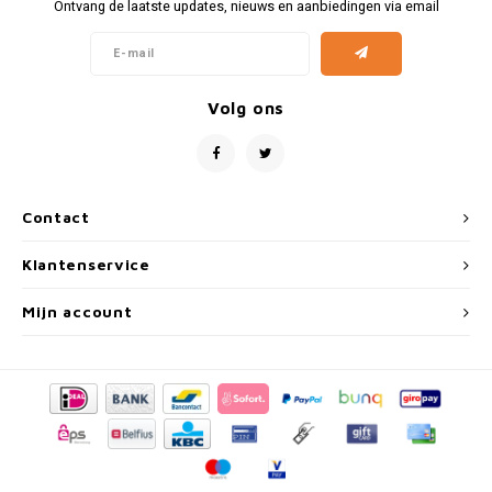
Fiat
Vesp
Ontvang de laatste updates, nieuws en aanbiedingen via email
Formule 1
Volks
Volg ons
Ford
Yama
Jaguar
Contact
Lamborghini
Klantenservice
Lancia
Mijn account
Mercedes
MG
Mini
Morris