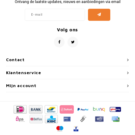
Fiat
Vesp
Ontvang de laatste updates, nieuws en aanbiedingen via email
Formule 1
Volks
Volg ons
Ford
Yama
Jaguar
Contact
Lamborghini
Klantenservice
Lancia
Mijn account
Mercedes
MG
Mini
Morris