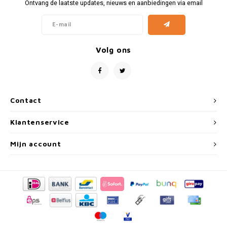
Fiat
Vesp
Ontvang de laatste updates, nieuws en aanbiedingen via email
Formule 1
Volks
Volg ons
Ford
Yama
Jaguar
Contact
Lamborghini
Klantenservice
Lancia
Mijn account
Mercedes
MG
Mini
Morris