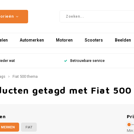
gorieën
elen
Automerken
Motoren
Scooters
Beelden
ieder wat
Betrouwbare service
ags
Fiat 500 thema
ducten getagd met Fiat 500
en
Pri
 MERKEN
FIAT
Min: