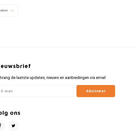
bij eigentijdse en
hebbedingetje voor je collectie
ssieke stijlen zijn
van het rugzakje.
keken
gecombineerd.
ieuwsbrief
tvang de laatste updates, nieuws en aanbiedingen via email
Abonneer
olg ons