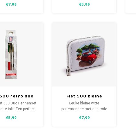
witte Fiat 500 met een
cadeautje voorzien van
€7,99
€5,99
afereel. Een perfect
officiële licenties in een fraaie
s
rpen cadeautje voor
giftbox voor iedereen die
n die verzot is op een
verzot is op een Fiat 500
t 500 en een echt
waarbij eigentijdse en
getje voor je collectie
klassieke stijlen zijn
an het rugzakje.
gecombineerd.
 500 retro duo
Fiat 500 kleine
pennenset
portemonnee met
iat 500 Duo Pennenset
Leuke kleine witte
ritssluiting
rte inkt. Een perfect
portemonnee met een rode
autje voorzien van
Fiat 500 met ritssluiting. Een
€5,99
€7,99
 licenties in een fraaie
perfect ontworpen cadeautje
ox voor iedereen die
voor iedereen die verzot is op
t is op een Fiat 500
een Fiat 500 en een echt