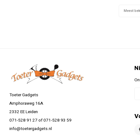
waar
kla
Meest be
N
On
Toeter Gadgets
Amphoraweg 16A
2332 EE Leiden
V
071-528 91 27 of 071-528 93 59
info@toetergadgets.nl