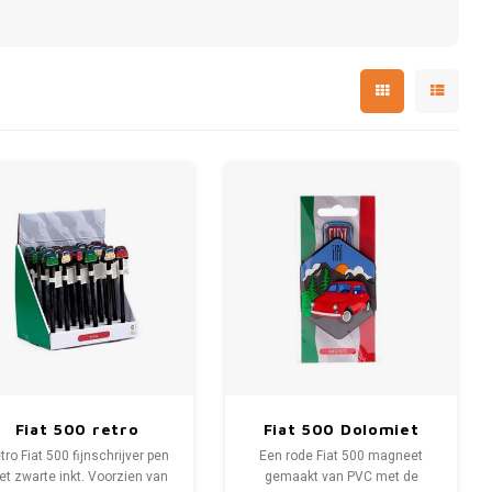
Fiat 500 retro
Fiat 500 Dolomiet
fijnschrijver pen
Bergen PVC magneet
tro Fiat 500 fijnschrijver pen
Een rode Fiat 500 magneet
siliconen top
t zwarte inkt. Voorzien van
gemaakt van PVC met de