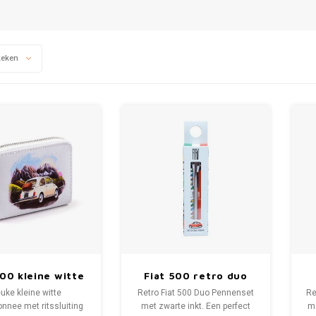
keken
500 kleine witte
Fiat 500 retro duo
temonnee met
pennenset
uke kleine witte
Retro Fiat 500 Duo Pennenset
Re
ritssluiting
nnee met ritssluiting
met zwarte inkt. Een perfect
me