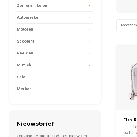
Zomerartikelen
Automerken
Meest be
Motoren
Scooters
Beelden
Muziek
Sale
Merken
Fiat 
Nieuwsbrief
por
Le
portemo
Ontvang de laatste updates, nieuws en