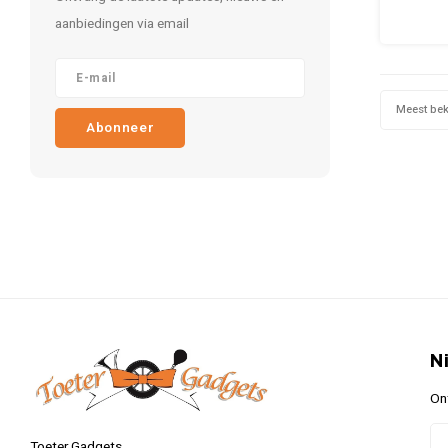
cade
aanbiedingen via email
officiële
giftb
verzo
waar
kla
Meest be
Abonneer
N
On
Toeter Gadgets