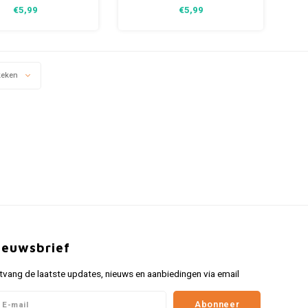
autje voorzien van
cadeautje voorzien van
€5,99
€5,99
 licenties in een fraaie
officiële licenties in een fraaie
ox voor iedereen die
giftbox voor iedereen die
t is op een Fiat 500
verzot is op een Fiat 500
bij eigentijdse en
waarbij eigentijdse en
ssieke stijlen zijn
klassieke stijlen zijn
keken
gecombineerd.
gecombineerd.
ieuwsbrief
tvang de laatste updates, nieuws en aanbiedingen via email
Abonneer