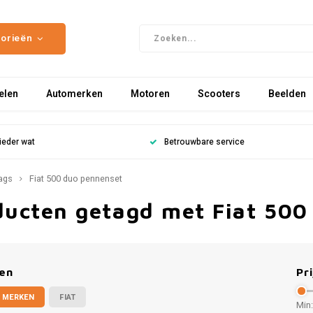
gorieën
elen
Automerken
Motoren
Scooters
Beelden
ieder wat
Betrouwbare service
ags
Fiat 500 duo pennenset
ducten getagd met Fiat 500
en
Pri
 MERKEN
FIAT
Min: