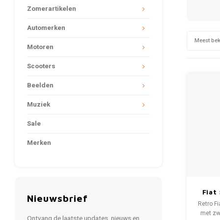
Zomerartikelen
Automerken
Meest be
Motoren
Scooters
Beelden
Muziek
Sale
Merken
Fiat
Nieuwsbrief
Retro F
met zwa
Ontvang de laatste updates, nieuws en