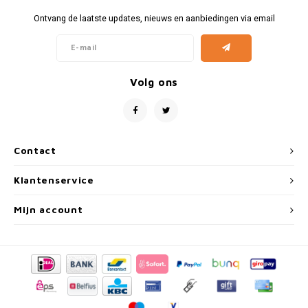
Fiat
Vesp
Ontvang de laatste updates, nieuws en aanbiedingen via email
Formule 1
Volks
Ford
Yama
Volg ons
Jaguar
Lamborghini
Contact
Lancia
Klantenservice
Mercedes
Mijn account
MG
Mini
Morris