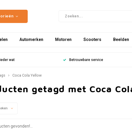
gorieën
elen
Automerken
Motoren
Scooters
Beelden
ieder wat
Betrouwbare service
ags
Coca Cola Yellow
ducten getagd met Coca Col
keken
cten gevonden!...