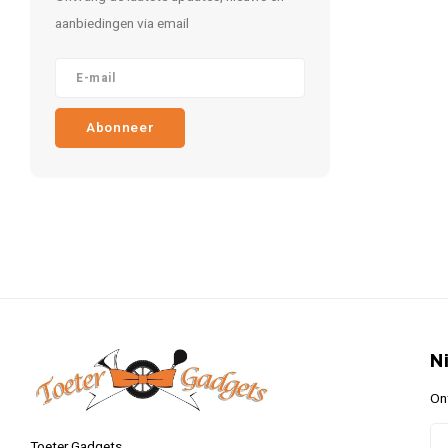
aanbiedingen via email
Abonneer
N
On
Toeter Gadgets