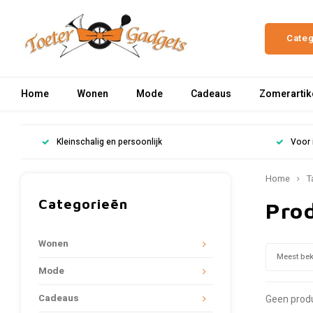
Cate
Home
Wonen
Mode
Cadeaus
Zomerartik
Kleinschalig en persoonlijk
Voor 
Home
T
Categorieën
Pro
Wonen
Meest be
Mode
Cadeaus
Geen produ