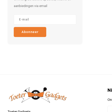
aanbiedingen via email
Abonneer
N
On
Toeter Gadgets