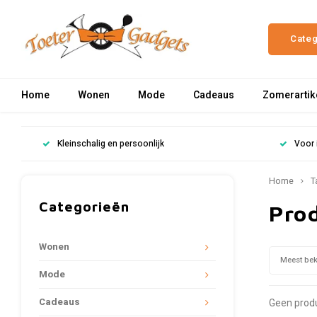
Cate
Home
Wonen
Mode
Cadeaus
Zomerartik
Kleinschalig en persoonlijk
Voor 
Home
T
Categorieën
Pro
Wonen
Meest be
Mode
Cadeaus
Geen produ