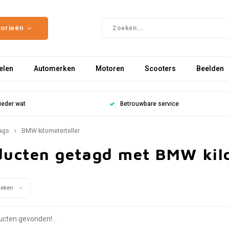
gorieën
elen
Automerken
Motoren
Scooters
Beelden
ieder wat
Betrouwbare service
ags
BMW kilometerteller
ducten getagd met BMW kilo
keken
cten gevonden!...