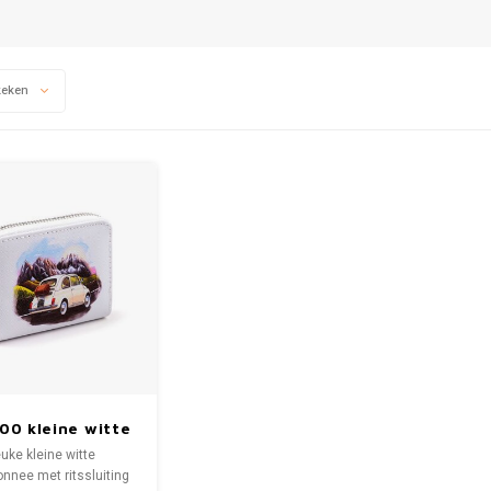
keken
500 kleine witte
temonnee met
uke kleine witte
ritssluiting
nnee met ritssluiting