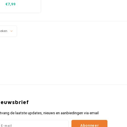
witte Fiat 500 met een
€7,99
afereel. Een perfect
rpen cadeautje voor
n die verzot is op een
t 500 en een echt
getje voor je collectie
keken
an het rugzakje.
ieuwsbrief
tvang de laatste updates, nieuws en aanbiedingen via email
Abonneer