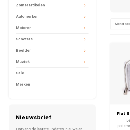
Zomerartikelen
Automerken
Meest be
Motoren
Scooters
Beelden
Muziek
Sale
Merken
Fiat 
Nieuwsbrief
por
Le
portemo
Ontvang de laatste updates, nieuws en