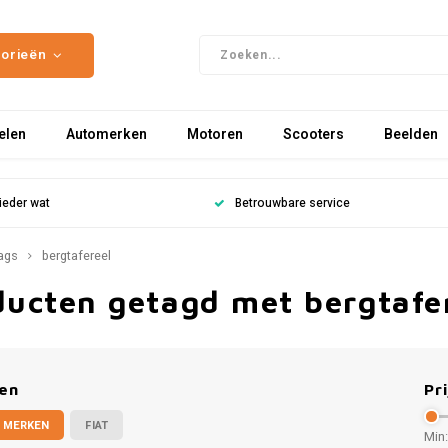
gorieën
elen
Automerken
Motoren
Scooters
Beelden
ieder wat
Betrouwbare service
ags
bergtafereel
ducten getagd met bergtafe
en
Pri
 MERKEN
FIAT
Min: