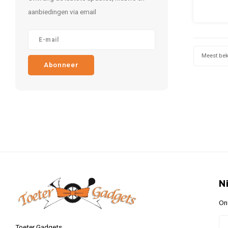
en een 
aanbiedingen via email
bergt
ontwo
iederee
Fia
hebbedin
Meest be
v
Abonneer
N
On
Toeter Gadgets