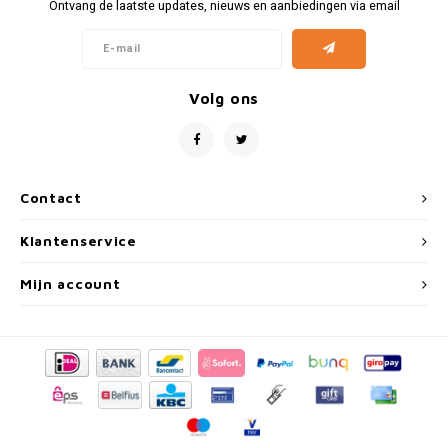
Fiat
Vesp
Ontvang de laatste updates, nieuws en aanbiedingen via email
Formule 1
Volks
Volg ons
Ford
Yama
Jaguar
Contact
Lamborghini
Klantenservice
Lancia
Mijn account
Mercedes
MG
Mini
Morris