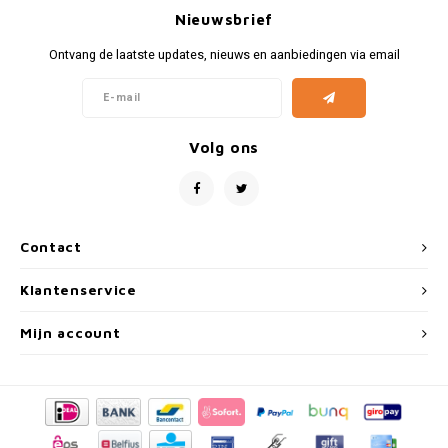
Fiat
Vesp
Nieuwsbrief
Formule 1
Volks
Ontvang de laatste updates, nieuws en aanbiedingen via email
Ford
Yama
Volg ons
Jaguar
Lamborghini
Contact
Lancia
Klantenservice
Mercedes
Mijn account
MG
Mini
Morris