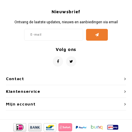
Fiat
Vesp
Nieuwsbrief
Formule 1
Volks
Ontvang de laatste updates, nieuws en aanbiedingen via email
Ford
Yama
Jaguar
Volg ons
Lamborghini
Lancia
Contact
Mercedes
Klantenservice
MG
Mijn account
Mini
Morris