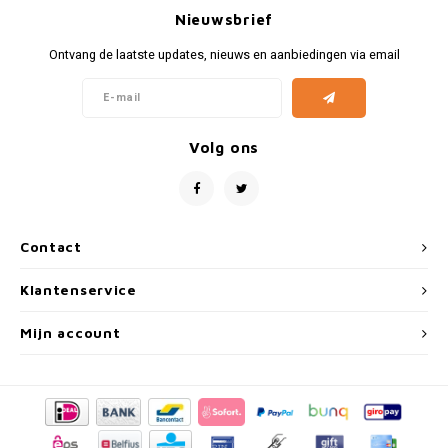
Fiat
Vesp
Nieuwsbrief
Formule 1
Volks
Ontvang de laatste updates, nieuws en aanbiedingen via email
Ford
Yama
Volg ons
Jaguar
Lamborghini
Contact
Lancia
Klantenservice
Mercedes
Mijn account
MG
Mini
Morris