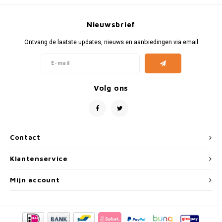
Fiat
Vesp
Nieuwsbrief
Formule 1
Volks
Ontvang de laatste updates, nieuws en aanbiedingen via email
Ford
Yama
Jaguar
Volg ons
Lamborghini
Lancia
Contact
Mercedes
Klantenservice
MG
Mijn account
Mini
Morris