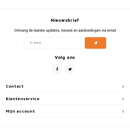
Fiat
Vesp
Formule 1
Volks
Nieuwsbrief
Ford
Yama
Ontvang de laatste updates, nieuws en aanbiedingen via email
Jaguar
Volg ons
Lamborghini
Lancia
Contact
Mercedes
Klantenservice
MG
Mijn account
Mini
Morris