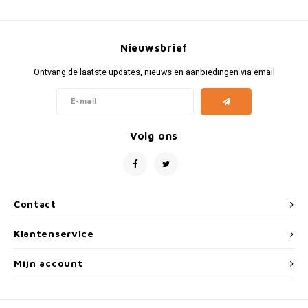
Fiat
Vesp
Formule 1
Volks
Nieuwsbrief
Ford
Yama
Ontvang de laatste updates, nieuws en aanbiedingen via email
Jaguar
Volg ons
Lamborghini
Lancia
Contact
Mercedes
Klantenservice
MG
Mijn account
Mini
Morris