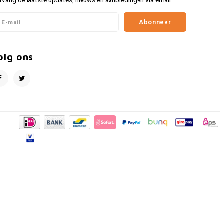
tvang de laatste updates, nieuws en aanbiedingen via email
Abonneer
olg ons