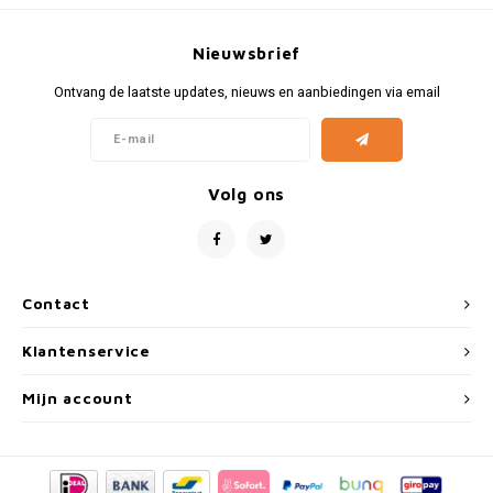
Fiat
Vesp
Nieuwsbrief
Formule 1
Volks
Ontvang de laatste updates, nieuws en aanbiedingen via email
Ford
Yama
Jaguar
Volg ons
Lamborghini
Lancia
Contact
Mercedes
Klantenservice
MG
Mijn account
Mini
Morris