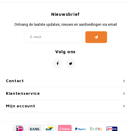
Fiat
Vesp
Nieuwsbrief
Formule 1
Volks
Ontvang de laatste updates, nieuws en aanbiedingen via email
Ford
Yama
Jaguar
Volg ons
Lamborghini
Lancia
Contact
Mercedes
Klantenservice
MG
Mijn account
Mini
Morris